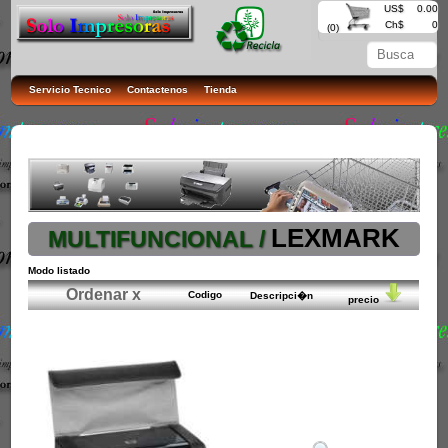
US$
0.00
Ch$
0
(0)
Servicio Tecnico
Contactenos
Tienda
LEXMARK
MULTIFUNCIONAL /
Modo listado
Ordenar x
Codigo
Descripci�n
precio