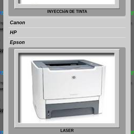
INYECCIóN DE TINTA
Canon
HP
Epson
LASER