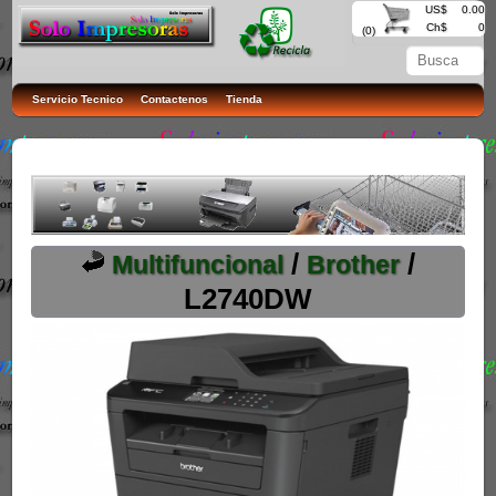
US$
0.00
Ch$
0
(0)
Servicio Tecnico
Contactenos
Tienda
/
/
Multifuncional
Brother
L2740DW